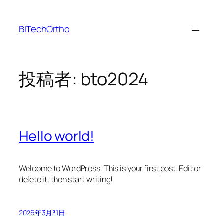
内
容
BiTechOrtho
を
ス
キ
ッ
投稿者:
bto2024
プ
Hello world!
Welcome to WordPress. This is your first post. Edit or
delete it, then start writing!
2026年3月31日